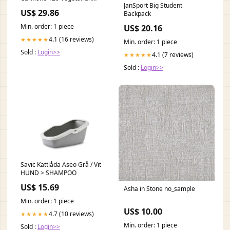
JanSport Big Student
Capsules – Better Value
US$ 29.86
Backpack
Pharmacy
Min. order: 1 piece
US$ 20.16
4.1 (16 reviews)
★★★★★
Min. order: 1 piece
Sold :
Login>>
4.1 (7 reviews)
★★★★★
Sold :
Login>>
Savic Kattlåda Aseo Grå / Vit
HUND > SHAMPOO
US$ 15.69
Asha in Stone no_sample
Min. order: 1 piece
US$ 10.00
4.7 (10 reviews)
★★★★★
Min. order: 1 piece
Sold :
Login>>