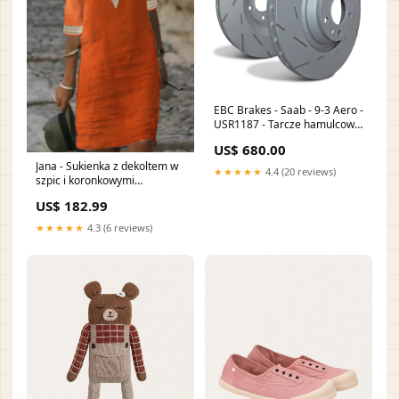
EBC Brakes - Saab - 9-3 Aero -
USR1187 - Tarcze hamulcowe
nacinane seria USR (Para) -
US$ 680.00
Przód nuke
Jana - Sukienka z dekoltem w
★★★★★
4.4 (20 reviews)
szpic i koronkowymi
szczegółami Men Shirt
US$ 182.99
★★★★★
4.3 (6 reviews)