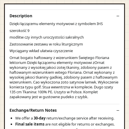
Description
Dzięki łączącemu elementy motywowi z symbolem IHS
szerokość 9
modlitw czy innych uroczystości sakralnych
Zastosowanie zestawu w roku liturgicznym
Wyciągany wkład ułatwia czyszczenie
Ornat bogato haftowany z wizerunkiem Świętego Floriana
lektorium Dzięki łączącemu elementy motywowi zOrnat
wykonany z wysokiej jakoci zotej tkaniny, zdobiony pasem z
haftowanym wizerunkiem witego Floriana. Ornat wykonany z
wysokiej jakoci tkaniny gadkiej, zdobiony pasem z haftowanym
wizerunkiem. Cao wykoczona zoto satynow lamwk. Wykoczenie
konierza typu golf. Stua wewntrzna w komplecie. Dugo szaty
135 cm Tkanina: 100% PE. Uszyto w Polsce. Komplet
zapakowany jest w gustowne pudeko z szybk.
Exchange/Return Notes
We offer a
30-day
return/exchange service after receiving.
Final sale items
are not eligible for returns or exchanges.