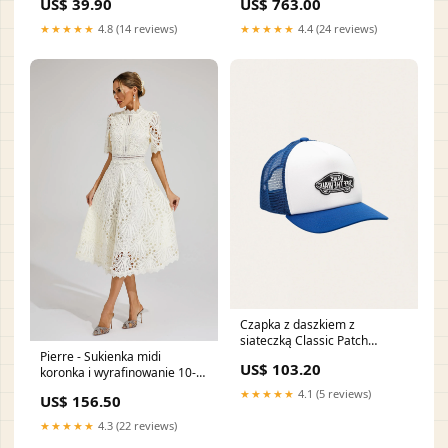
US$ 39.90
US$ 763.00
nawiercane seria GD (Para) -
Tył śrubynakretki
★★★★★
4.8 (14 reviews)
★★★★★
4.4 (24 reviews)
Czapka z daszkiem z
siateczką Classic Patch
Pierre - Sukienka midi
Curved Bill Trucker Size:54-57
US$ 103.20
koronka i wyrafinowanie 10-
cm
31-Sendo
★★★★★
4.1 (5 reviews)
US$ 156.50
★★★★★
4.3 (22 reviews)