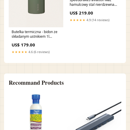
hamulcowy stal nierdzewna
srebrny banjo 3003640 can-
US$ 219.00
am-outlander-800-800-2007-
esi1959490
★★★★★
4.9 (14 reviews)
Butelka termiczna - bidon ze
składanym ustnikiem 1l
home_zapalki
US$ 179.00
★★★★★
4.6 (6 reviews)
Recommand Products