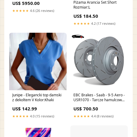
Piżama Arancia Set Short
US$ 5950.00
Rozmiar:L
★★★★★
4.6 (26 reviews)
US$ 184.50
★★★★★
4.2 (17 reviews)
Junipe - Elegancki top damski
EBC Brakes - Saab - 9-5 Aero -
z dekoltem V Kolor:Khaki
USR1070 - Tarcze hamulcowe
nacinane seria USR (Para) -
US$ 142.99
US$ 700.50
Przód Akcesoria do układu
napędowego
★★★★★
4.0 (15 reviews)
★★★★★
4.4 (8 reviews)