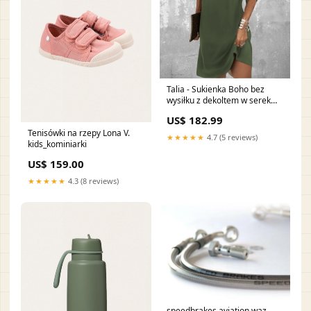
Talia - Sukienka Boho bez
wysiłku z dekoltem w serek
Valentines
US$ 182.99
Tenisówki na rzepy Lona V.
★★★★★
4.7 (5 reviews)
kids_kominiarki
US$ 159.00
★★★★★
4.3 (8 reviews)
speedbrakes aviation waz