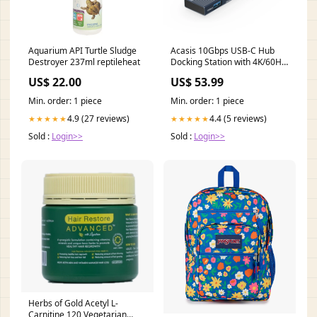
Aquarium API Turtle Sludge
Acasis 10Gbps USB-C Hub
Destroyer 237ml reptileheat
Docking Station with 4K/60Hz
Video Output Samsung
US$ 22.00
US$ 53.99
Galaxy Tab S10 Plus
Min. order: 1 piece
Min. order: 1 piece
4.9 (27 reviews)
4.4 (5 reviews)
★★★★★
★★★★★
Sold :
Login>>
Sold :
Login>>
Herbs of Gold Acetyl L-
Carnitine 120 Vegetarian