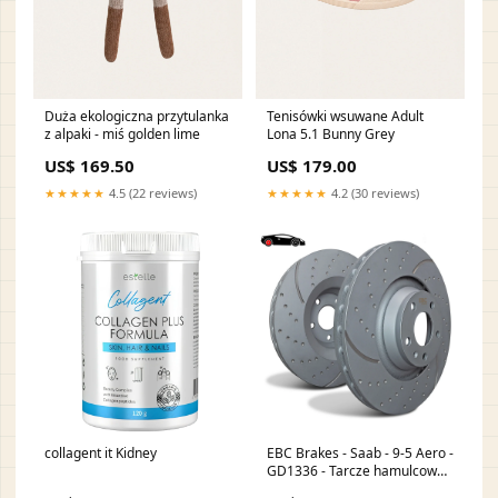
Duża ekologiczna przytulanka
Tenisówki wsuwane Adult
z alpaki - miś golden lime
Lona 5.1 Bunny Grey
US$ 169.50
US$ 179.00
★★★★★
4.5 (22 reviews)
★★★★★
4.2 (30 reviews)
collagent it Kidney
EBC Brakes - Saab - 9-5 Aero -
GD1336 - Tarcze hamulcowe
sportowe nacinane i