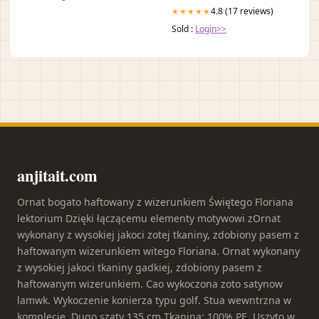
4.8 (17 reviews)
★★★★★
Sold :
Login>>
anjitait.com
Ornat bogato haftowany z wizerunkiem Świętego Floriana
lektorium Dzięki łączącemu elementy motywowi zOrnat
wykonany z wysokiej jakoci zotej tkaniny, zdobiony pasem z
haftowanym wizerunkiem witego Floriana. Ornat wykonany
z wysokiej jakoci tkaniny gadkiej, zdobiony pasem z
haftowanym wizerunkiem. Cao wykoczona zoto satynow
lamwk. Wykoczenie konierza typu golf. Stua wewntrzna w
komplecie. Dugo szaty 135 cm Tkanina: 100% PE. Uszyto w