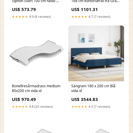
Siphon Svart 100 cm nada-
168 cm Konstruerat trä Grå
hidden
Sonoma vida-xl
US$ 573.79
US$ 1101.31
★★★★★
4.9 (8 reviews)
★★★★★
4.7 (7 reviews)
Bonellresårmadrass medium
Sängram 180 x 200 cm Blå
80x200 cm vida-xl
vida-xl
US$ 970.49
US$ 3544.83
★★★★★
4.8 (23 reviews)
★★★★★
4.5 (7 reviews)