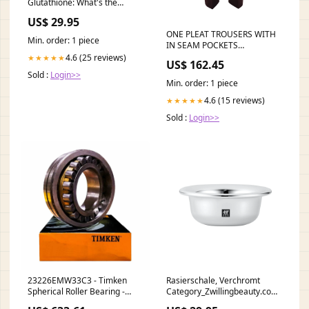
Glutathione: What's the
Difference? – CYMBIOTIKA
US$ 29.95
ONE PLEAT TROUSERS WITH
Min. order: 1 piece
IN SEAM POCKETS
URBANTIMEPIECEGROUP
4.6 (25 reviews)
★★★★★
US$ 162.45
Sold :
Login>>
Min. order: 1 piece
4.6 (15 reviews)
★★★★★
Sold :
Login>>
23226EMW33C3 - Timken
Rasierschale, Verchromt
Spherical Roller Bearing -
Category_Zwillingbeauty.com/Etuis/E
130x230x80mm xlj4.1/4RHP
unter 50 €