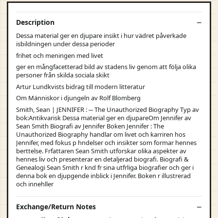
Description
Dessa material ger en djupare insikt i hur vädret påverkade
isbildningen under dessa perioder
frihet och meningen med livet
ger en mångfacetterad bild av stadens liv genom att följa olika
personer från skilda sociala skikt
Artur Lundkvists bidrag till modern litteratur
Om Människor i djungeln av Rolf Blomberg
Smith, Sean | JENNIFER : ─ The Unauthorized Biography Typ av
bok:Antikvarisk Dessa material ger en djupareOm Jennifer av
Sean Smith Biografi av Jennifer Boken Jennifer : The
Unauthorized Biography handlar om livet och karriren hos
Jennifer, med fokus p hndelser och insikter som formar hennes
berttelse. Frfattaren Sean Smith utforskar olika aspekter av
hennes liv och presenterar en detaljerad biografi. Biografi &
Genealogi Sean Smith r knd fr sina utfrliga biografier och ger i
denna bok en djupgende inblick i Jennifer. Boken r illustrerad
och innehller
Exchange/Return Notes