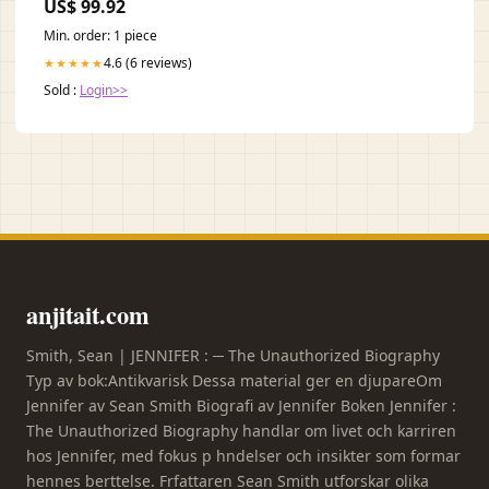
US$ 99.92
Min. order: 1 piece
4.6 (6 reviews)
★★★★★
Sold :
Login>>
anjitait.com
Smith, Sean | JENNIFER : ─ The Unauthorized Biography
Typ av bok:Antikvarisk Dessa material ger en djupareOm
Jennifer av Sean Smith Biografi av Jennifer Boken Jennifer :
The Unauthorized Biography handlar om livet och karriren
hos Jennifer, med fokus p hndelser och insikter som formar
hennes berttelse. Frfattaren Sean Smith utforskar olika