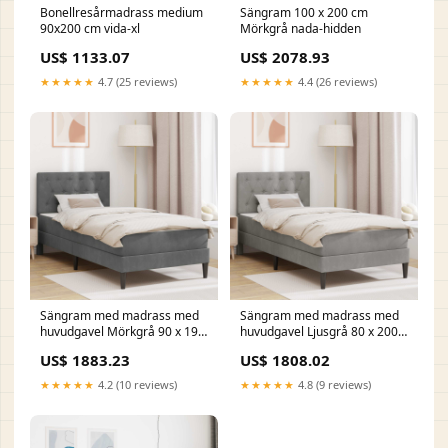
Bonellresårmadrass medium
Sängram 100 x 200 cm
90x200 cm vida-xl
Mörkgrå nada-hidden
US$ 1133.07
US$ 2078.93
★★★★★
4.7 (25 reviews)
★★★★★
4.4 (26 reviews)
Sängram med madrass med
Sängram med madrass med
huvudgavel Mörkgrå 90 x 190
huvudgavel Ljusgrå 80 x 200
cm Sammet vida-xl
cm Sammet vida-xl
US$ 1883.23
US$ 1808.02
★★★★★
4.2 (10 reviews)
★★★★★
4.8 (9 reviews)