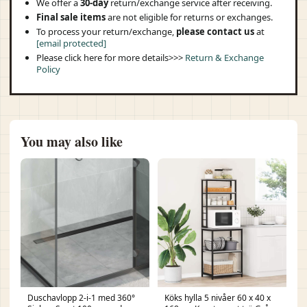
We offer a
30-day
return/exchange service after receiving.
Final sale items
are not eligible for returns or exchanges.
To process your return/exchange,
please contact us
at
[email protected]
Please click here for more details>>>
Return & Exchange
Policy
You may also like
Duschavlopp 2-i-1 med 360°
Köks hylla 5 nivåer 60 x 40 x