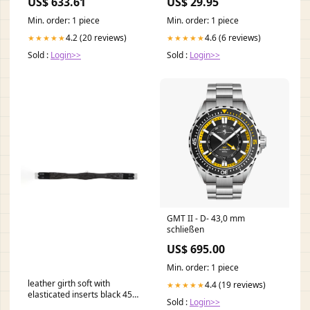
US$ 633.61
US$ 29.95
Min. order: 1 piece
Min. order: 1 piece
4.2 (20 reviews)
4.6 (6 reviews)
★★★★★
★★★★★
Sold :
Login>>
Sold :
Login>>
GMT II - D- 43,0 mm
schließen
US$ 695.00
Min. order: 1 piece
leather girth soft with
4.4 (19 reviews)
★★★★★
elasticated inserts black 45
Sold :
Login>>
RGroup_GE0JQ