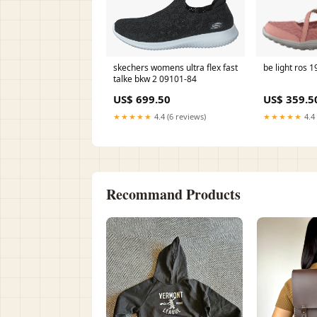
skechers womens ultra flex fast
be light ros 
talke bkw 2 09101-84
US$ 699.50
US$ 359.5
★★★★★
4.4 (6 reviews)
★★★★★
4.4 
Recommand Products