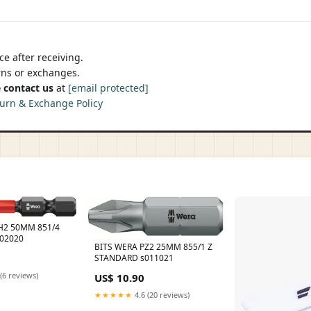
e after receiving.
urns or exchanges.
 contact us
at
[email protected]
urn & Exchange Policy
H2 50MM 851/4
02020
BITS WERA PZ2 25MM 855/1 Z
STANDARD s011021
(6 reviews)
US$ 10.90
★★★★★
4.6 (20 reviews)