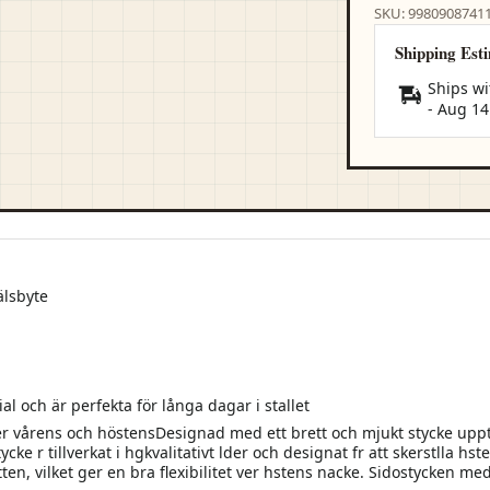
SKU: 9980908741
Shipping Est
Ships wi
-
Aug 14
älsbyte
rial och är perfekta för långa dagar i stallet
 vårens och höstensDesignad med ett brett och mjukt stycke upptill,
cke r tillverkat i hgkvalitativt lder och designat fr att skerstlla h
ten, vilket ger en bra flexibilitet ver hstens nacke. Sidostycken med