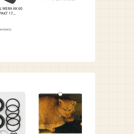
L WERA KK 60
PAKT 17
022400
reviews)