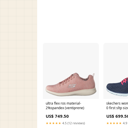
ultra flex ros material-
skechers wom
2%spandex (ventiprene)
0 first sltp si
US$ 749.50
US$ 699.5
★★★★★
4.5 (12 reviews)
★★★★★
4.9 