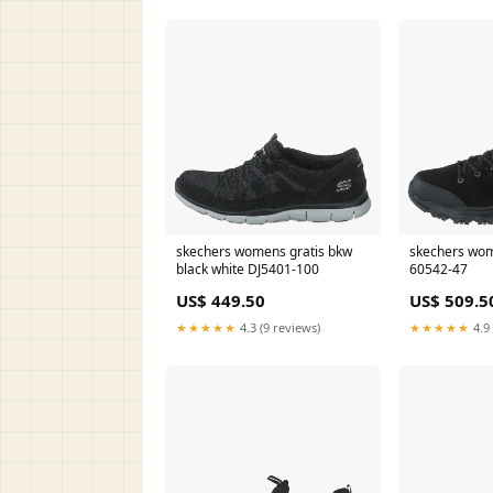
skechers womens gratis bkw
skechers wom
black white DJ5401-100
60542-47
US$ 449.50
US$ 509.5
★★★★★
4.3 (9 reviews)
★★★★★
4.9 