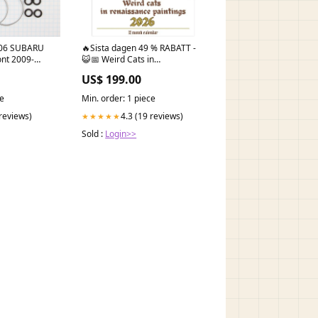
2006 SUBARU
🔥Sista dagen 49 % RABATT -
nt 2009-
😺📅 Weird Cats in
si6470414
Renaissance 2026
US$ 199.00
Väggkalender – 12 månader
med konstnärlig kattig humor!
ce
Min. order: 1 piece
✨🎨 Sports & Outdoors
 reviews)
4.3 (19 reviews)
★★★★★
Sold :
Login>>