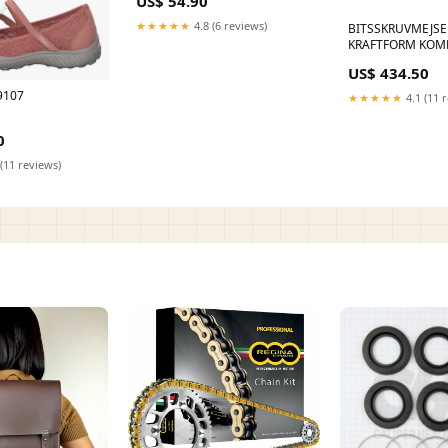
US$ 54.90
★★★★★
4.8 (6 reviews)
BITSSKRUVMEJSE
KRAFTFORM KOM
DELAR
US$ 434.50
CONCEPT_50104
19107
★★★★★
4.1 (11 
0
(11 reviews)