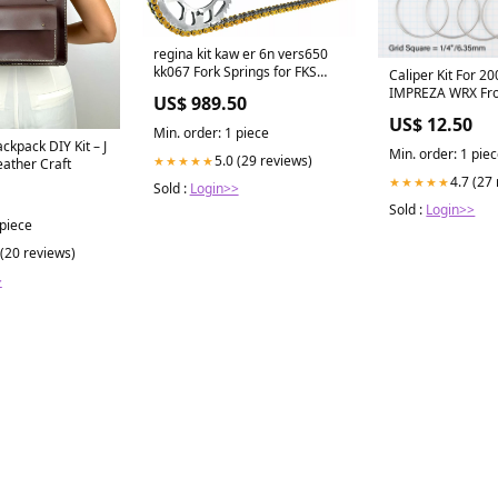
regina kit kaw er 6n vers650
kk067 Fork Springs for FKS
Caliper Kit For 
Cartridge Kit
IMPREZA WRX Fro
US$ 989.50
volkswagen-gti-e
US$ 12.50
Min. order: 1 piece
kpack DIY Kit – J
Min. order: 1 pie
5.0 (29 reviews)
★★★★★
eather Craft
4.7 (27
★★★★★
Sold :
Login>>
Sold :
Login>>
 piece
 (20 reviews)
>