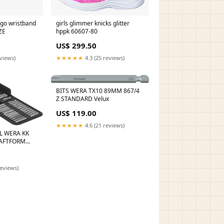
ogo wristband
girls glimmer knicks glitter
ZE
hppk 60607-80
US$ 299.50
eviews)
★★★★★
4.3 (25 reviews)
BITS WERA TX10 89MM 867/4
Z STANDARD Velux
US$ 119.00
★★★★★
4.6 (21 reviews)
L WERA KK
RAFTFORM
R Cederroth
reviews)