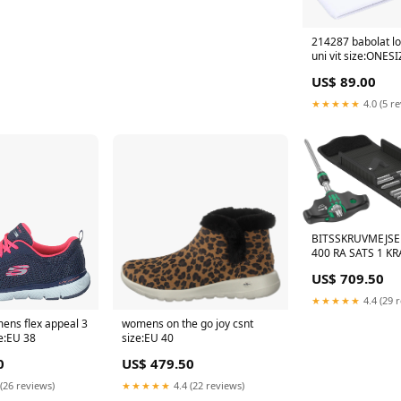
214287 babolat l
uni vit size:ONESI
US$ 89.00
★★★★★
4.0 (5 r
BITSSKRUVMEJSE
400 RA SATS 1 K
KOMPAKT 17 DELA
US$ 709.50
★★★★★
4.4 (29 
ens flex appeal 3
womens on the go joy csnt
ze:EU 38
size:EU 40
0
US$ 479.50
(26 reviews)
★★★★★
4.4 (22 reviews)