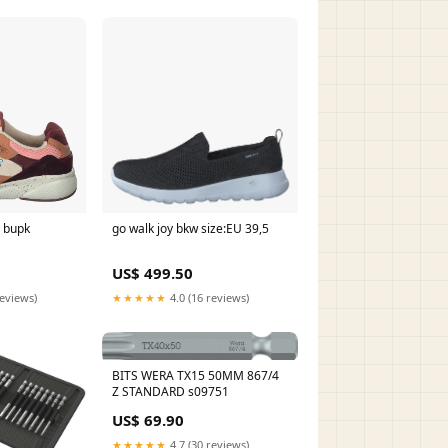
 bupk
go walk joy bkw size:EU 39,5
US$ 499.50
reviews)
★★★★★
4.0 (16 reviews)
BITS WERA TX15 50MM 867/4
Z STANDARD s09751
US$ 69.90
★★★★★
4.7 (30 reviews)