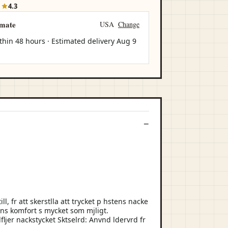
1
4.3
imate
USA
Change
thin 48 hours · Estimated delivery
Aug 9
 fr att skerstlla att trycket p hstens nacke
stens komfort s mycket som mjligt.
fljer nackstycket Sktselrd: Anvnd ldervrd fr