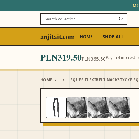
MI
anjitait.com
HOME
SHOP ALL
PLN319.50
Pay in 4 interest
PLN365.50
HOME
/
/
EQUES FLEXIBELT NACKSTYCKE E