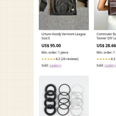
Urture Hoody Vermont League
Commuter Bac
Size:S
Tanner DIY L
US$ 95.00
US$ 28.66
Min. order: 1 piece
Min. order: 1
4.2 (26 reviews)
4.3
★★★★★
★★★★★
Sold :
Login>>
Sold :
Login>