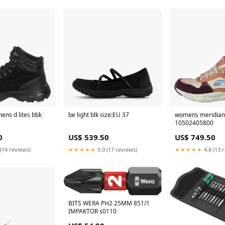
ens d lites bbk
be light blk size:EU 37
womens meridian
10502405800
0
US$ 539.50
US$ 749.50
(14 reviews)
★★★★★
5.0 (17 reviews)
★★★★★
4.8 (13 
BITS WERA PH2 25MM 851/1
IMPAKTOR s0110