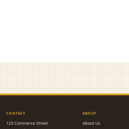
CONTACT
ABOUT
123 Commerce Street
About Us