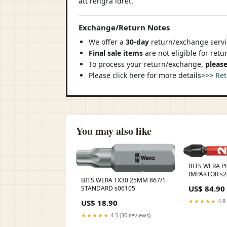
att rengra ldret.
Exchange/Return Notes
We offer a
30-day
return/exchange servic
Final sale items
are not eligible for ret
To process your return/exchange,
please
Please click here for more details>>>
Ret
You may also like
BITS WERA P
IMPAKTOR s2
BITS WERA TX30 25MM 867/1
US$ 84.90
STANDARD s06105
★★★★★
4.8 
US$ 18.90
★★★★★
4.5 (30 reviews)