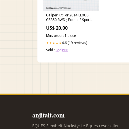
Caliper Kit For 2014 LEXUS
GS350 RWD ; Except F Sport
Front 1992-honda-prelude-
US$ 20.00
esi1826726
Min. order: 1 piece
4.6 (19 reviews)
★★★★★
Sold :
Login>>
anjitait.com
EQUES Flexibelt Nackstycke Eques resor eller