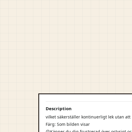
Description
vilket säkerställer kontinuerligt lek utan at
Färg: Som bilden visar
😔Känner du dig frustrerad över ostyrigt oc