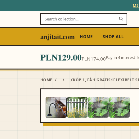
MI
anjitait.com
HOME
SHOP ALL
PLN129.00
Pay in 4 interest
PLN174.00
HOME
/
/
⚡KÖP 1, FÅ 1 GRATIS⚡FLEXIBELT