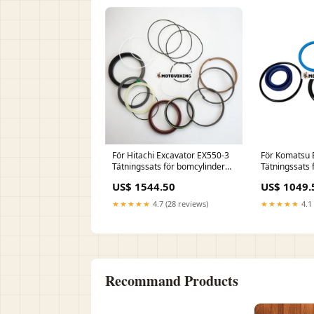
För Hitachi Excavator EX550-3
För Komatsu 
Tätningssats för bomcylinder
Tätningssats f
Rocker Arm
Starter Motor
US$ 1544.50
US$ 1049.
★★★★★
4.7 (28 reviews)
★★★★★
4.1 
Recommand Products