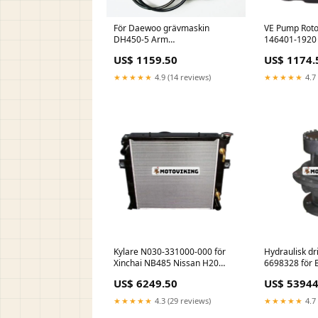
För Daewoo grävmaskin
VE Pump Roto
DH450-5 Arm
146401-1920
Cylindertätningssats Floating
8943286040 f
US$ 1159.50
US$ 1174.
Seal
C240 VOLVO
★★★★★
4.9 (14 reviews)
★★★★★
4.7 
Kylare N030-331000-000 för
Hydraulisk d
Xinchai NB485 Nissan H20
6698328 för 
motor Hangcha gaffeltruck
bandlastare 
US$ 6249.50
US$ 53944
CPC10-18N RG26 RW20 Wiper
T750 T770 T8
Motor
exhaust valve
★★★★★
4.3 (29 reviews)
★★★★★
4.7 