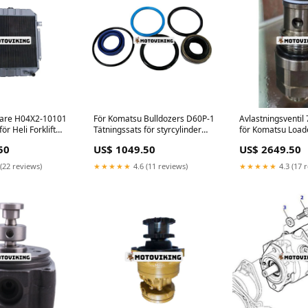
lare H04X2-10101
För Komatsu Bulldozers D60P-1
Avlastningsventil
r Heli Forklift
Tätningssats för styrcylinder
för Komatsu Loa
– dieseltank,
Woodward
WB156-5 WB93R-
50
US$ 1049.50
US$ 2649.50
lare Water Pump
WB93S-5 WB97S-
DEERE
(22 reviews)
★★★★★
4.6 (11 reviews)
★★★★★
4.3 (17 