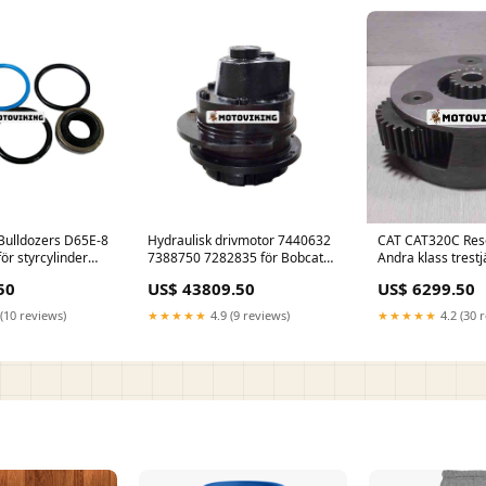
Bulldozers D65E-8
Hydraulisk drivmotor 7440632
CAT CAT320C Res
ör styrcylinder
7388750 7282835 för Bobcat
Andra klass trestj
bandlastare T740 T750 T770
rammontering Fu
50
US$ 43809.50
US$ 6299.50
T870 Dana
(10 reviews)
★★★★★
4.9 (9 reviews)
★★★★★
4.2 (30 