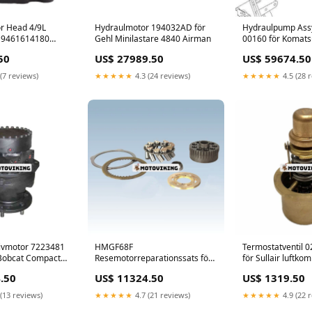
r Head 4/9L
Hydraulmotor 194032AD för
Hydraulpump Ass
 9461614180
Gehl Minilastare 4840 Airman
00160 för Komat
ör Isuzu Engine
WB156-5 WB93R-
50
US$ 27989.50
US$ 59674.50
5E0 WB97S-5E0 G
KOBELCO
(7 reviews)
★★★★★
4.3 (24 reviews)
★★★★★
4.5 (28 
rivmotor 7223481
HMGF68F
Termostatventil 
Bobcat Compact
Resemotorreparationssats för
för Sullair luftko
T630 T650 T740
Hitachi grävmaskin ZX330
luftkonditionerin
.50
US$ 11324.50
US$ 1319.50
70 Intake &
ZX330-3 ZX330-5 ZX350-3
AC-kompressor M
ZX360 ZX360-3G –
Ferguson
(13 reviews)
★★★★★
4.7 (21 reviews)
★★★★★
4.9 (22 
översynssats Radiator