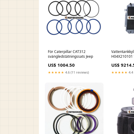
För Caterpillar CAT312
Vattentankky
svängledstätningssats Jeep
H04X210101 fö
H2000-serien 
US$ 1004.50
US$ 9214.
bränslebehål
★★★★★
4.6 (11 reviews)
★★★★★
4.4 