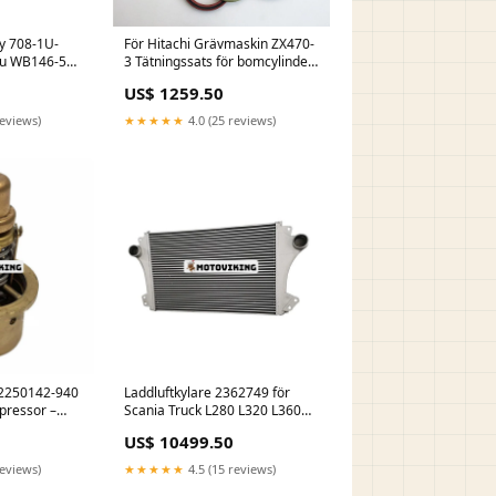
y 708-1U-
För Hitachi Grävmaskin ZX470-
su WB146-5
3 Tätningssats för bomcylinder
5E0 WB97R-
Dodge
US$ 1259.50
rävlastare
reviews)
★★★★★
4.0 (25 reviews)
02250142-940
Laddluftkylare 2362749 för
mpressor –
Scania Truck L280 L320 L360
gskompressor,
L220 L250 P220 P410 P500
US$ 10499.50
assey
P280 P320 450 Cylinder Head
Cover
reviews)
★★★★★
4.5 (15 reviews)