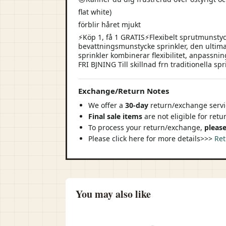
flat white)
förblir håret mjukt
⚡Köp 1, få 1 GRATIS⚡Flexibelt sprutmunstycke
bevattningsmunstycke sprinkler, den ultima
sprinkler kombinerar flexibilitet, anpassn
FRI BJNING Till skillnad frn traditionella spr
Exchange/Return Notes
We offer a
30-day
return/exchange servic
Final sale items
are not eligible for ret
To process your return/exchange,
please
Please click here for more details>>>
Ret
You may also like