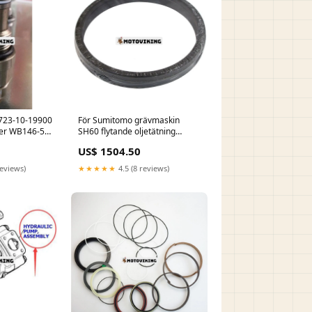
 723-10-19900
För Sumitomo grävmaskin
der WB146-5
SH60 flytande oljetätning
5 WB93R-8
Swivel Joint
US$ 1504.50
5 JOHN
reviews)
★★★★★
4.5 (8 reviews)