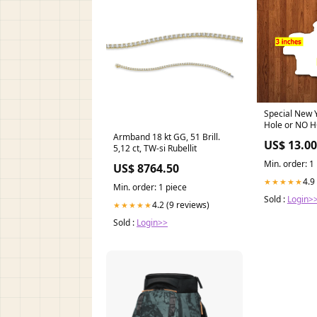
Special New York State
Hole or NO H
ornament bun
Armband 18 kt GG, 51 Brill.
US$ 13.00
sublimation 
5,12 ct, TW-si Rubellit
Deals
Min. order: 1
US$ 8764.50
4.9
★★★★★
Min. order: 1 piece
Sold :
Login>
4.2 (9 reviews)
★★★★★
Sold :
Login>>