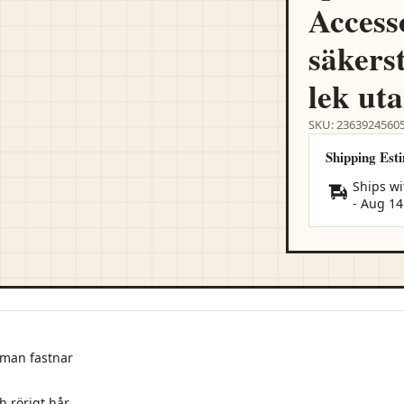
Access
säkerst
lek ut
SKU: 2363924560
Shipping Est
Ships wi
-
Aug 14
t man fastnar
h rörigt hår