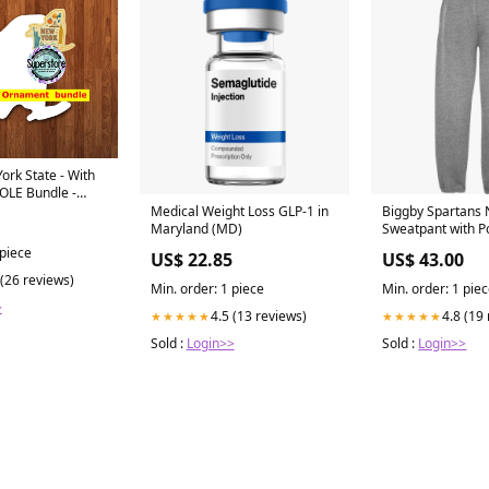
 - With
OLE Bundle -
dle price - MDF
Medical Weight Loss GLP-1 in
Biggby Spartans
blank MDF Bundle
Maryland (MD)
Sweatpant with P
Color:Black
 piece
US$ 22.85
US$ 43.00
 (26 reviews)
Min. order: 1 piece
Min. order: 1 pie
>
4.5 (13 reviews)
4.8 (19
★★★★★
★★★★★
Sold :
Login>>
Sold :
Login>>