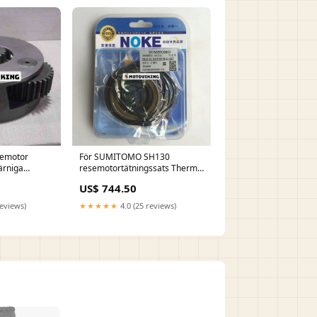
emotor
För SUMITOMO SH130
ärniga
resemotortätningssats Thermo
el Pump
King
US$ 744.50
reviews)
★★★★★
4.0 (25 reviews)