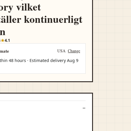
ory vilket
äller kontinuerligt
an
5
4.1
imate
USA
Change
thin 48 hours · Estimated delivery
Aug 9