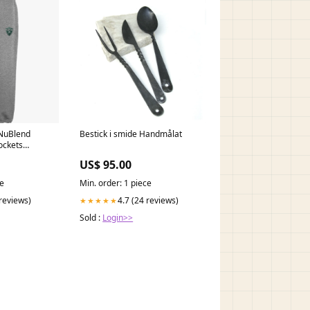
 NuBlend
Bestick i smide Handmålat
ockets
US$ 95.00
ce
Min. order: 1 piece
 reviews)
4.7 (24 reviews)
★★★★★
Sold :
Login>>