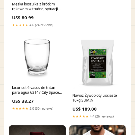
Męska koszulka z krótkim
rękawem w trudnej sytuacji
Eagle Print Rozmiar:2XL
US$ 80.99
★★★★★
4.6 (24 reviews)
lacor set 6 vasos de tritan
para agua 63147 City Space
Nawóz Żywopłoty Liściaste
Cyclonic
10kg SUMIN
US$ 38.27
US$ 189.00
★★★★★
5.0 (30 reviews)
★★★★★
4.4 (26 reviews)