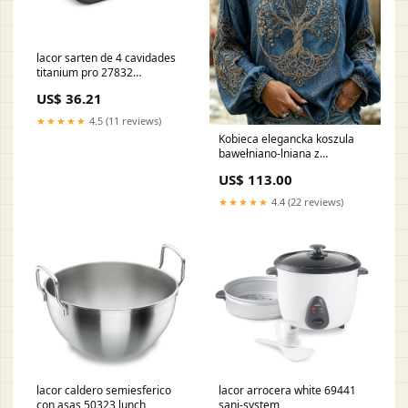
lacor sarten de 4 cavidades
titanium pro 27832
procesador-alimentos
US$ 36.21
★★★★★
4.5 (11 reviews)
Kobieca elegancka koszula
bawełniano-lniana z
wikingowskim drzewem życia
US$ 113.00
i celtyckim wzorem
brokatowym 20260311-IC
★★★★★
4.4 (22 reviews)
lacor caldero semiesferico
lacor arrocera white 69441
con asas 50323 lunch
sani-system