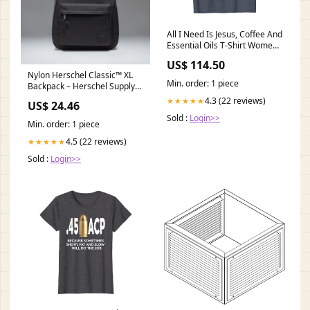
All I Need Is Jesus, Coffee And
Essential Oils T-Shirt Womens
5 Things You Know About This
US$ 114.50
Woman She Is Dog Mom
Nylon Herschel Classic™ XL
Tshirt
Min. order: 1 piece
Backpack – Herschel Supply
Co. USA
4.3 (22 reviews)
★★★★★
US$ 24.46
Sold :
Login>>
Min. order: 1 piece
4.5 (22 reviews)
★★★★★
Sold :
Login>>