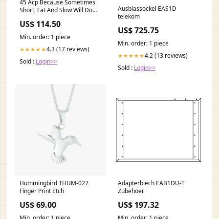
45 Acp Because Sometimes
Ausblassockel EAS1D
Short, Fat And Slow Will Do
telekom
The Job Bartender Funny
US$ 114.50
Shirts
US$ 725.75
Min. order: 1 piece
Min. order: 1 piece
4.3 (17 reviews)
★★★★★
4.2 (13 reviews)
★★★★★
Sold :
Login>>
Sold :
Login>>
Hummingbird THUM-027
Adapterblech EAB1DU-T
Finger Print Etch
Zubehoer
US$ 69.00
US$ 197.32
Min. order: 1 piece
Min. order: 1 piece