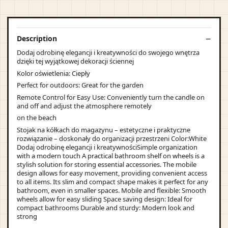
Description
Dodaj odrobinę elegancji i kreatywności do swojego wnętrza
dzięki tej wyjątkowej dekoracji ściennej
Kolor oświetlenia: Ciepły
Perfect for outdoors: Great for the garden
Remote Control for Easy Use: Conveniently turn the candle on
and off and adjust the atmosphere remotely
on the beach
Stojak na kółkach do magazynu – estetyczne i praktyczne
rozwiązanie – doskonały do organizacji przestrzeni Color:White
Dodaj odrobinę elegancji i kreatywnościSimple organization
with a modern touch A practical bathroom shelf on wheels is a
stylish solution for storing essential accessories. The mobile
design allows for easy movement, providing convenient access
to all items. Its slim and compact shape makes it perfect for any
bathroom, even in smaller spaces. Mobile and flexible: Smooth
wheels allow for easy sliding Space saving design: Ideal for
compact bathrooms Durable and sturdy: Modern look and
strong