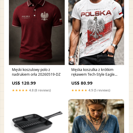
Męski koszulowy polo z
Męska koszulka z krótkim
nadrukiem orła 20260519-DZ
rękawem Tech-Style Eagle
Print 20251201-ICR
US$ 120.99
US$ 80.99
★★★★★
4.8 (8 reviews)
★★★★★
4.9 (5 reviews)