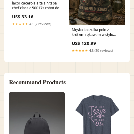
lacor cacerola alta sin tapa
chef classic 50017s robot de
cocina
US$ 33.16
★★★★★
4.1 (7 reviews)
Męska koszulka polo z
krótkim rękawem w stylu
retro wojskowym z nadrukiem
US$ 120.99
Thin
★★★★★
4.8 (30 reviews)
Recommand Products