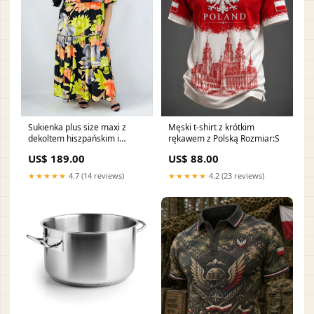
Sukienka plus size maxi z
Męski t-shirt z krótkim
dekoltem hiszpańskim i
rękawem z Polską Rozmiar:S
falbanami modna bluzka XXL
US$ 189.00
US$ 88.00
★★★★★
4.7 (14 reviews)
★★★★★
4.2 (23 reviews)