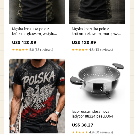
Męska koszulka polo z
Męska koszulka polo z
krótkim rękawem, w stylu
krótkim rękawem, moro, wzór
wojskowym, z nadrukiem orła
orła 241108-IC
US$ 120.99
US$ 120.99
20250617-ICC
★★★★★
5.0 (18 reviews)
★★★★★
4.3 (13 reviews)
lacor escurridera nova
ladycor 88324 paeu0364
US$ 38.27
★★★★★
4.9 (30 reviews)