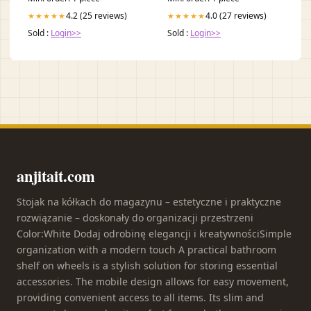
4.2 (25 reviews)
4.0 (27 reviews)
★★★★★
★★★★★
Sold :
Login>>
Sold :
Login>>
anjitait.com
Stojak na kółkach do magazynu – estetyczne i praktyczne
rozwiązanie – doskonały do organizacji przestrzeni
Color:White Dodaj odrobinę elegancji i kreatywnościSimple
organization with a modern touch A practical bathroom
shelf on wheels is a stylish solution for storing essential
accessories. The mobile design allows for easy movement,
providing convenient access to all items. Its slim and