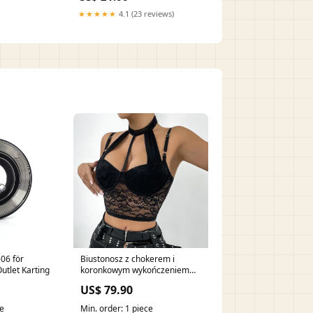
★★★★★
4.1 (23 reviews)
06 för
Biustonosz z chokerem i
utlet Karting
koronkowym wykończeniem
Biustonosz usztywniany
US$ 79.90
ce
Min. order: 1 piece