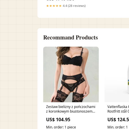
★★★★★
4.4 (28 reviews)
Recommand Products
Zestaw bielizny z pończochami
Vattenflaska
z koronkowym biustonoszem
Rostfritt stå
Skarpetki
US$ 104.95
US$ 124.
Min. order: 1 piece
Min. order: 1