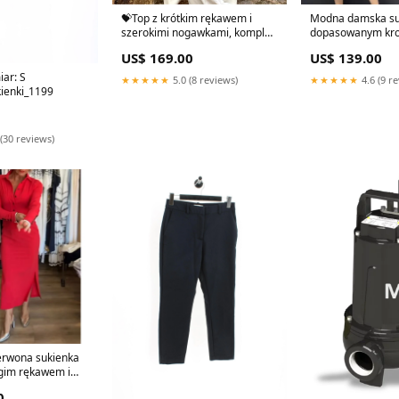
💝Top z krótkim rękawem i
Modna damska su
szerokimi nogawkami, komplet
dopasowanym kroj
2-częściowy✨ Rozmiar:M
dekoltem w kształc
US$ 169.00
US$ 139.00
(50KG-60KG)
Rozmiar:L（50-6
★★★★★
5.0 (8 reviews)
★★★★★
4.6 (9 r
ienki_1199
(30 reviews)
erwona sukienka
gim rękawem i
0