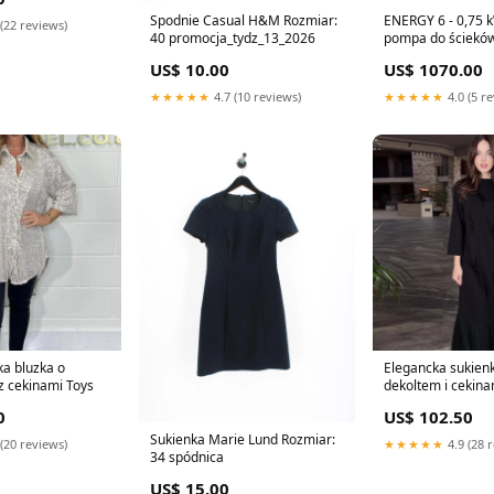
Spodnie Casual H&M Rozmiar:
ENERGY 6 - 0,75 k
(22 reviews)
40 promocja_tydz_13_2026
pompa do ściekó
zawierających feka
US$ 10.00
US$ 1070.00
40 mm Model:TG -
pływak
★★★★★
4.7 (10 reviews)
★★★★★
4.0 (5 r
a bluzka o
Elegancka sukien
z cekinami Toys
dekoltem i cekina
Kolor:Czarny
0
US$ 102.50
Sukienka Marie Lund Rozmiar:
(20 reviews)
★★★★★
4.9 (28 
34 spódnica
US$ 15.00