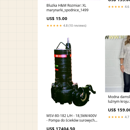
Bluzka H&M Rozmiar: XL
★★★★★
4.6 
marynarki_spodnice_1499
US$ 15.00
★★★★★
4.8 (10 reviews)
Modna damsk
luźnym kroju 
US$ 159.0
MSV-80-182 L/H - 18,5kW/400V
★★★★★
4.7 
- Pompa do ścieków surowych o
przelocie swobodnym 80 mm
US$ 17404.50
Lifting version:MSV-80-182L