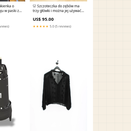
kienka o
🦷 Szczoteczka do zębów ma
u w paski z
trzy główki i można jej używać
ie litery V
pod kilkoma kątami Cotton and
US$ 95.00
0KG）
linen
eviews)
★★★★★
5.0 (5 reviews)