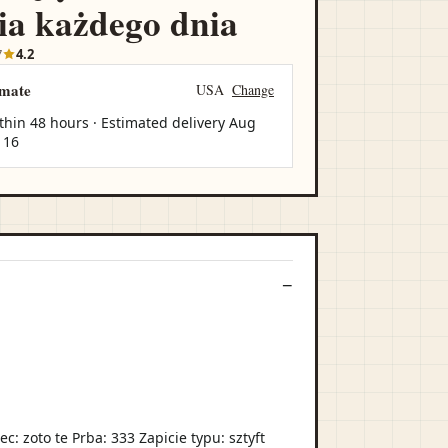
ia każdego dnia
7
4.2
imate
USA
Change
thin 48 hours · Estimated delivery
Aug
 16
: zoto te Prba: 333 Zapicie typu: sztyft