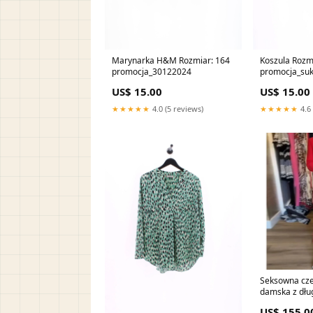
Marynarka H&M Rozmiar: 164
Koszula Rozmiar: S
promocja_30122024
promocja_suk
US$ 15.00
US$ 15.00
★★★★★
4.0 (5 reviews)
★★★★★
4.6 
Seksowna cz
damska z dłu
klapami 促销
US$ 155.0