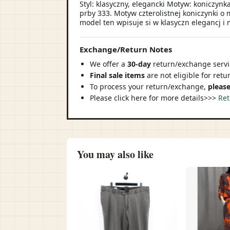
Styl: klasyczny, elegancki Motyw: koniczynk
prby 333. Motyw czterolistnej koniczynki o
model ten wpisuje si w klasyczn elegancj i
Exchange/Return Notes
We offer a
30-day
return/exchange servic
Final sale items
are not eligible for ret
To process your return/exchange,
please
Please click here for more details>>>
Ret
You may also like