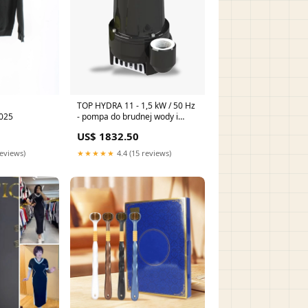
TOP HYDRA 11 - 1,5 kW / 50 Hz
025
- pompa do brudnej wody i
ścieków szarych Model:M -
US$ 1832.50
1~230 V
reviews)
★★★★★
4.4 (15 reviews)