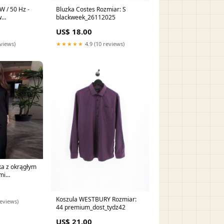
W / 50 Hz -
Bluzka Costes Rozmiar: S
w
blackweek_26112025
lia - przelot
US$ 18.00
 3~400 V +
eviews)
★★★★★
4.9 (10 reviews)
ka z okrągłym
mi
Koszula WESTBURY Rozmiar:
reviews)
44 premium_dost_tydz42
US$ 21.00