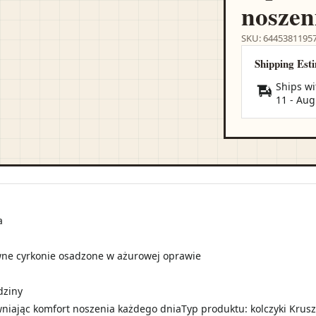
noszen
SKU: 6445381195
Shipping Est
Ships wi
11
-
Aug
a
wne cyrkonie osadzone w ażurowej oprawie
dziny
wniając komfort noszenia każdego dniaTyp produktu: kolczyki Kruszec