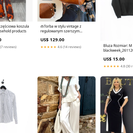
zęściowa koszula
👜Torba w stylu vintage z
usehold products
regulowanym szerszym
paskiem na ramię Kolor:Zielony
0
US$ 129.00
Bluza Rozmiar: M
(7 reviews)
★★★★★
4.6 (14 reviews)
blackweek_26112
US$ 15.00
★★★★★
4.8 (30 