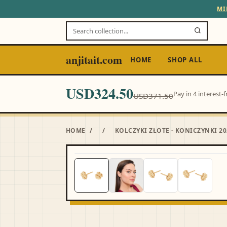
MI
anjitait.com
HOME
SHOP ALL
USD324.50
Pay in 4 interest
USD371.50
HOME
/
/
KOLCZYKI ZŁOTE - KONICZYNKI 