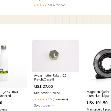
★★★★★
5.0 (6 reviews)
Avgasmutter Raket 120
FreightClass-B
US$ 27.00
 HEJA SVERIGE –
Magnapullfjäder -
Min. order: 1 piece
l Önnered
aluminium kåpa O
4.5 (5 reviews)
★★★★★
50
US$ 101.50
Sold :
Login>>
 piece
Min. order: 1 pie