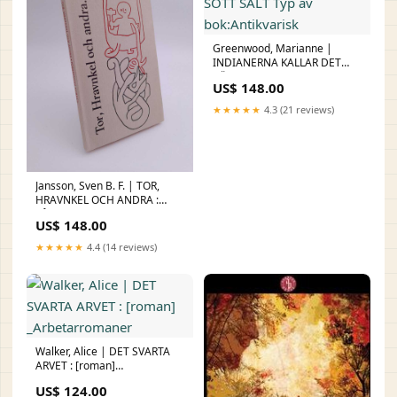
Greenwood, Marianne |
INDIANERNA KALLAR DET
SÖTT SALT Typ av
US$ 148.00
bok:Antikvarisk
★★★★★
4.3 (21 reviews)
Jansson, Sven B. F. | TOR,
HRAVNKEL OCH ANDRA :
några isländska berättelser
US$ 148.00
Wholesaling
★★★★★
4.4 (14 reviews)
Walker, Alice | DET SVARTA
ARVET : [roman]
_Arbetarromaner
US$ 124.00