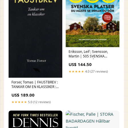
Eriksson, Leif ; Svensson,
Martin | 505 SVENSKA
PLATSER DU MÅSTE SE
US$ 144.50
INNAN DU DÖR Typ av bok:Ny
★★★★★
4.0 (27 reviews)
Forser, Tomas | FAUSTBREV :
TANKAR OM EN KLASSIKER :
tankar om en klassiker Typ av
US$ 189.00
bok:Ny
★★★★★
5.0 (12 reviews)