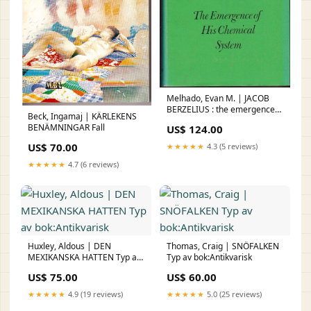
Melhado, Evan M. | JACOB
BERZELIUS : the emergence
Beck, Ingamaj | KÄRLEKENS
of his chemical system Typ av
BENÄMNINGAR Fall
US$ 124.00
bok:Antikvarisk
US$ 70.00
★★★★★
4.3 (5 reviews)
★★★★★
4.7 (6 reviews)
Huxley, Aldous | DEN
Thomas, Craig | SNÖFALKEN
MEXIKANSKA HATTEN Typ av
Typ av bok:Antikvarisk
bok:Antikvarisk
US$ 75.00
US$ 60.00
★★★★★
4.9 (19 reviews)
★★★★★
5.0 (25 reviews)