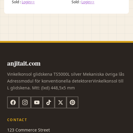
Sold :
Login>>
Sold :
Login>>
anjitait.com
Vinkelkonsol glidskena TS5000L silver Mekaniska övriga lås
Adressmodul för konventionella detektorerVinkelkonsol till
L glidskena. Mtt: (lxd) 448,5x5 mm
CONTACT
123 Commerce Street