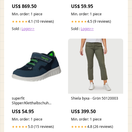
(sportlich) URBEX
US$ 869.50
US$ 59.95
Marke_IMAC
Min. order: 1 piece
Min. order: 1 piece
4.1 (10 reviews)
4.5 (9 reviews)
★★★★★
★★★★★
Sold :
Login>>
Sold :
Login>>
superfit
Shiela byxa - Grön 50120003
Slipper/Kletthalbschuh
(casual) SPORT7 MINI
US$ 54.95
US$ 399.50
Größe:27.0
Min. order: 1 piece
Min. order: 1 piece
5.0 (15 reviews)
4.8 (26 reviews)
★★★★★
★★★★★