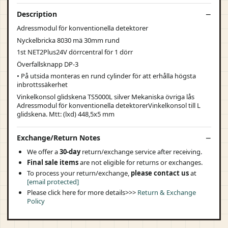
Description
Adressmodul för konventionella detektorer
Nyckelbricka 8030 mä 30mm rund
1st NET2Plus24V dörrcentral för 1 dörr
Överfallsknapp DP-3
• På utsida monteras en rund cylinder för att erhålla högsta
inbrottssäkerhet
Vinkelkonsol glidskena TS5000L silver Mekaniska övriga lås
Adressmodul för konventionella detektorerVinkelkonsol till L
glidskena. Mtt: (lxd) 448,5x5 mm
Exchange/Return Notes
We offer a
30-day
return/exchange service after receiving.
Final sale items
are not eligible for returns or exchanges.
To process your return/exchange,
please contact us
at
[email protected]
Please click here for more details>>>
Return & Exchange
Policy