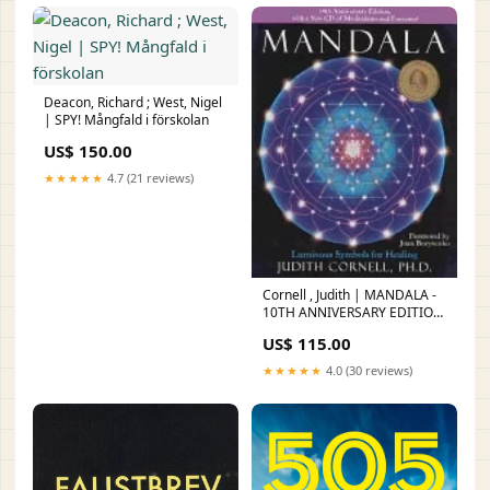
Deacon, Richard ; West, Nigel
| SPY! Mångfald i förskolan
US$ 150.00
★★★★★
4.7 (21 reviews)
Cornell , Judith | MANDALA -
10TH ANNIVERSARY EDITION
: Luminous Symbols for
US$ 115.00
Healing Kamikaze pilots
★★★★★
4.0 (30 reviews)