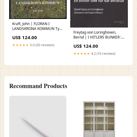
Kraft, John | FLORAN I
LANDSKRONA KOMMUN Typ
Freytag von Loringhoven,
av bok:Antikvarisk
US$ 124.00
Bernd | I HITLERS BUNKER :
en officer som var där
★★★★★
5.0 (20 reviews)
US$ 124.00
berättar Typ av
bok:Antikvarisk
★★★★★
4.2 (10 reviews)
Recommand Products