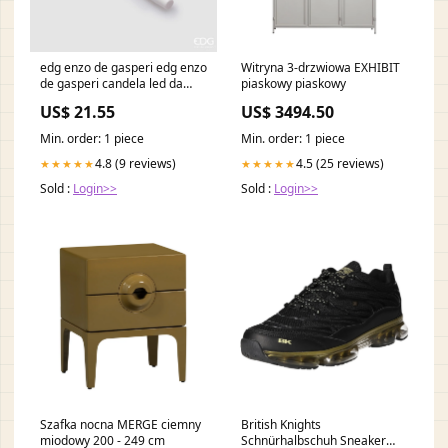
edg enzo de gasperi edg enzo
Witryna 3-drzwiowa EXHIBIT
de gasperi candela led da
piaskowy piaskowy
appendere natale h 155 cm d
US$ 21.55
US$ 3494.50
15 cm cf 10 pz white ean
8059824520296 c-review
Min. order: 1 piece
Min. order: 1 piece
4.8 (9 reviews)
4.5 (25 reviews)
★★★★★
★★★★★
Sold :
Login>>
Sold :
Login>>
Szafka nocna MERGE ciemny
British Knights
miodowy 200 - 249 cm
Schnürhalbschuh Sneaker