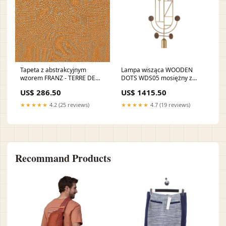
Tapeta z abstrakcyjnym
Lampa wisząca WOODEN
wzorem FRANZ - TERRE DE
DOTS WDS05 mosiężny z
SIENNE terakota turkusowy
drewnem orzechowym
US$ 286.50
US$ 1415.50
etniczny
★★★★★
4.2 (25 reviews)
★★★★★
4.7 (19 reviews)
Recommand Products