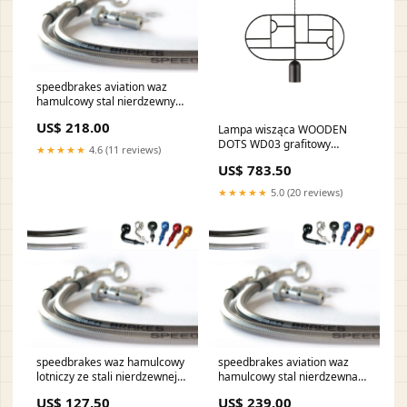
speedbrakes aviation waz
hamulcowy stal nierdzewny
czerwony banjo 3002432
US$ 218.00
Lampa wisząca WOODEN
piaggio-mp3-300-lt-yourban-
DOTS WD03 grafitowy
erl--m751--300-2014-
★★★★★
4.6 (11 reviews)
OLEANDRO
esi4232115
US$ 783.50
★★★★★
5.0 (20 reviews)
speedbrakes waz hamulcowy
speedbrakes aviation waz
lotniczy ze stali nierdzewnej
hamulcowy stal nierdzewna
zlotym banjo 3017272 ktm-
niebieskie banjo 3008809
US$ 127.50
US$ 239.00
250-sx-250-2003-esi2542187
harley-davidson-flst-1450-