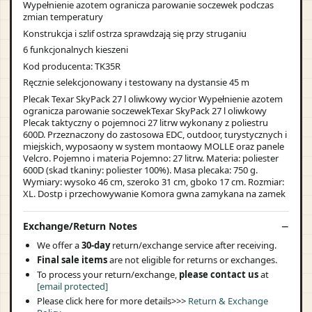
Wypełnienie azotem ogranicza parowanie soczewek podczas
zmian temperatury
Konstrukcja i szlif ostrza sprawdzają się przy struganiu
6 funkcjonalnych kieszeni
Kod producenta: TK35R
Ręcznie selekcjonowany i testowany na dystansie 45 m
Plecak Texar SkyPack 27 l oliwkowy wycior Wypełnienie azotem
ogranicza parowanie soczewekTexar SkyPack 27 l oliwkowy
Plecak taktyczny o pojemnoci 27 litrw wykonany z poliestru
600D. Przeznaczony do zastosowa EDC, outdoor, turystycznych i
miejskich, wyposaony w system montaowy MOLLE oraz panele
Velcro. Pojemno i materia Pojemno: 27 litrw. Materia: poliester
600D (skad tkaniny: poliester 100%). Masa plecaka: 750 g.
Wymiary: wysoko 46 cm, szeroko 31 cm, gboko 17 cm. Rozmiar:
XL. Dostp i przechowywanie Komora gwna zamykana na zamek
Exchange/Return Notes
We offer a
30-day
return/exchange service after receiving.
Final sale items
are not eligible for returns or exchanges.
To process your return/exchange,
please contact us
at
[email protected]
Please click here for more details>>>
Return & Exchange