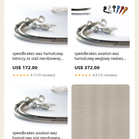
speedbrakes waz hamulcowy
speedbrakes aviation waz
lotniczy ze stali nierdzewnej
hamulcowy weglowy niebieski
tytanu banjo 3004842
banjo 3022588 yamaha-sr-
US$ 172.00
US$ 372.00
husqvarna-fc-250-250-2017-
250-250-1987-esi3425163
esi9377830
★★★★★
4.7 (19 reviews)
★★★★★
4.9 (15 reviews)
speedbrakes aviation waz
hamulcowy stal nierdzewna