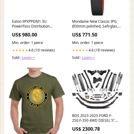
Eaton 9PXPPDM1 3U
Mondaine New Classic IPG
PowerPass Distrbution
Ø30mm polished, Safirglas,
Module - 6 x NEMA 5-20R - 3U
VLB Frederique Constant
US$ 980.00
US$ 771.50
- Rack-mountable Zenith
Dam
safety products
Min. order: 1 piece
Min. order: 1 piece
4.6 (10 reviews)
4.6 (18 reviews)
★★★★★
★★★★★
Sold :
Login>>
Sold :
Login>>
BDS 2023-2025 FORD F-
250,F-350 4WD DIESEL 5"
LIFT KIT,4-LINK,LEAFS,FOX 2.5
US$ 2300.78
HTO Spindles