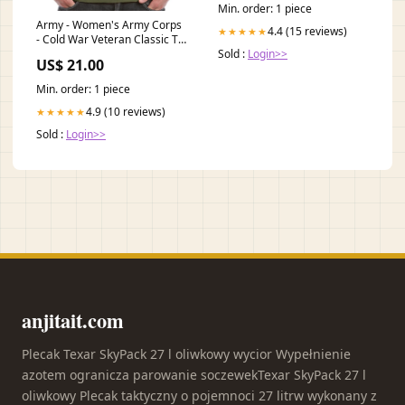
Min. order: 1 piece
Army - Women's Army Corps
4.4 (15 reviews)
★★★★★
- Cold War Veteran Classic T
Sold :
Login>>
Shirt regt
US$ 21.00
Min. order: 1 piece
4.9 (10 reviews)
★★★★★
Sold :
Login>>
anjitait.com
Plecak Texar SkyPack 27 l oliwkowy wycior Wypełnienie
azotem ogranicza parowanie soczewekTexar SkyPack 27 l
oliwkowy Plecak taktyczny o pojemnoci 27 litrw wykonany z