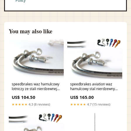
Policy
You may also like
speedbrakes waz hamulcowy
speedbrakes aviation waz
lotniczy ze stali nierdzewnej
hamulcowy stal nierdzewny
czerwony banjo 3023234
czerwony banjo 3007346
US$ 104.50
US$ 165.00
ducati-998-s-998-2002-
husqvarna-vitpilen-401-401-
esi8472126
2018-esi9156486
★★★★★
4.3 (8 reviews)
★★★★★
4.7 (15 reviews)