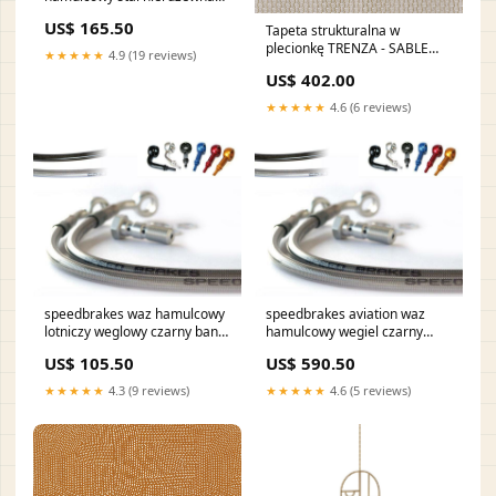
tytanowa banjo 3004554
US$ 165.50
Tapeta strukturalna w
honda-crf-450-x--pe06--450-
plecionkę TRENZA - SABLE
2012-esi6106540
★★★★★
4.9 (19 reviews)
beżowy żółty
US$ 402.00
★★★★★
4.6 (6 reviews)
speedbrakes waz hamulcowy
speedbrakes aviation waz
lotniczy weglowy czarny banjo
hamulcowy wegiel czarny
3006377 arctic-cat-700-
banjo 3017904 harley-
US$ 105.50
US$ 590.50
diesel-4wd-auto-trans--700-
davidson-fxsts-1340-springer-
2015-esi6306364
softail-1340-1999-esi9202179
★★★★★
4.3 (9 reviews)
★★★★★
4.6 (5 reviews)