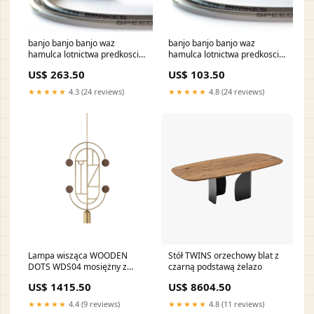
banjo banjo banjo waz
banjo banjo banjo waz
hamulca lotnictwa predkosci
hamulca lotnictwa predkosci
346 ducati-950-multistrada-
351 polaris-xplorer-400-400-
US$ 263.50
US$ 103.50
950-2018-esi1819740
2002-esi5445329
★★★★★
4.3 (24 reviews)
★★★★★
4.8 (24 reviews)
Lampa wisząca WOODEN
Stół TWINS orzechowy blat z
DOTS WDS04 mosiężny z
czarną podstawą żelazo
drewnem orzechowym
US$ 1415.50
US$ 8604.50
geometryczny wzór
★★★★★
4.4 (9 reviews)
★★★★★
4.8 (11 reviews)