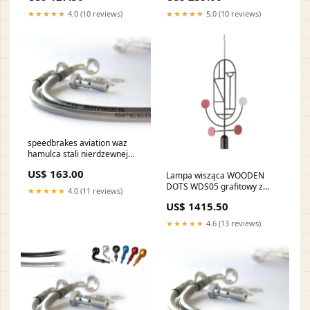
heritage-softail-1450-2005-
★★★★★
4.0 (10 reviews)
★★★★★
5.0 (10 reviews)
esi5572653
speedbrakes aviation waz
hamulca stali nierdzewnej
zloty banjo 3014481 derbi-
US$ 163.00
Lampa wisząca WOODEN
atlantis-50-o2-redbullet-50-
DOTS WDS05 grafitowy z
2003-esi3952284
★★★★★
4.0 (11 reviews)
białym i czerwonym USB
US$ 1415.50
★★★★★
4.6 (13 reviews)