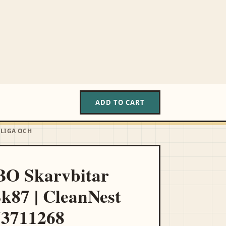
ARD
LOGIN
REGISTER
ADD TO CART
NLIGA OCH
O Skarvbitar
87 | CleanNest
73711268