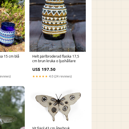
ka 15 cm blå
Helt pärlbroderad flaska 17,5
cm brun kruka o ljushållare
US$ 197.50
reviews)
★★★★★
4.0 (24 reviews)
Vit fjäril 43 cm återbruk