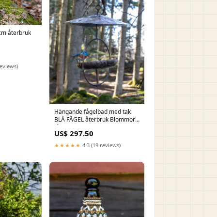
cm återbruk
reviews)
Hängande fågelbad med tak
BLÅ FÅGEL återbruk Blommor
fågelpinnar och växtstöd
US$ 297.50
★★★★★
4.3 (19 reviews)