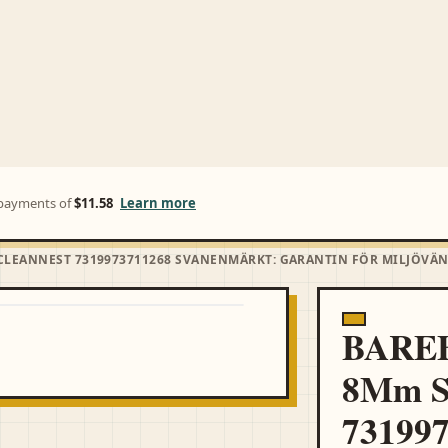
D-CENTURY EDIT · FREE SHIPPING OVER $85 · SHOP TEAK & MUST
NEW ARRIVALS
SALE
e payments of
$11.58
Learn more
 CLEANNEST 7319973711268 SVANENMÄRKT: GARANTIN FÖR MILJÖVÄ
BAREB
8Mm Sk
73199