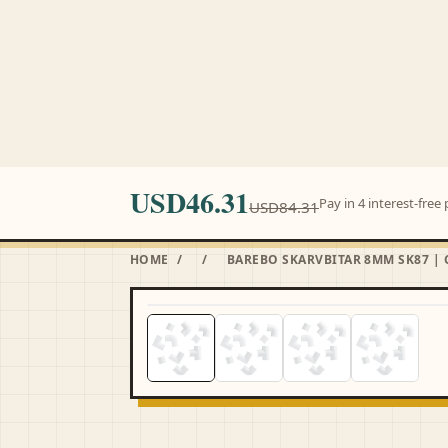
MI
anjitait.com
HOME
SHOP ALL
USD46.31
Pay in 4 interest-fre
USD84.31
HOME
/
/
BAREBO SKARVBITAR 8MM SK87 |