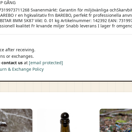
JP GÅNG
319973711268 Svanenmärkt: Garantin för miljövänliga ochSkarvbi
EBO r en hgkvalitativ frn BAREBO, perfekt fr professionella anvnd
RVBITAR 8MM SK87 Vikt: 0. 01 kg Artikelnummer: 142392 EAN: 7319
sionell kvalitet Fr krvande miljer Snabb leverans I lager fr omgen
e after receiving.
urns or exchanges.
 contact us
at
[email protected]
urn & Exchange Policy