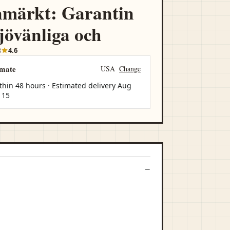
märkt: Garantin
ljövänliga och
8
4.6
imate
USA
Change
thin 48 hours · Estimated delivery
Aug
 15