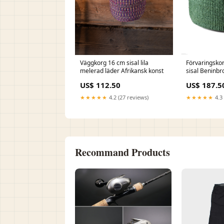
Väggkorg 16 cm sisal lila
Förvaringsko
melerad läder Afrikansk konst
sisal Beninbr
US$ 112.50
US$ 187.5
★★★★★
4.2 (27 reviews)
★★★★★
4.3 
Recommand Products