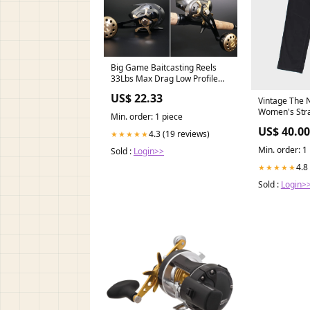
Big Game Baitcasting Reels
33Lbs Max Drag Low Profile
Baitcaster Fishing Reel (Left) :
US$ 22.33
Sports & Outdoors
Vintage The 
Women's Strai
Min. order: 1 piece
Trousers - W
US$ 40.00
4.3 (19 reviews)
★★★★★
Min. order: 1
Sold :
Login>>
4.8
★★★★★
Sold :
Login>