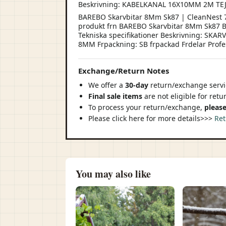
Beskrivning: KABELKANAL 16X10MM 2M TE
BAREBO Skarvbitar 8Mm Sk87 | CleanNest 7
produkt frn BAREBO Skarvbitar 8Mm Sk87 BAR
Tekniska specifikationer Beskrivning: SKA
8MM Frpackning: SB frpackad Frdelar Profes
Exchange/Return Notes
We offer a
30-day
return/exchange servic
Final sale items
are not eligible for ret
To process your return/exchange,
please
Please click here for more details>>>
Ret
You may also like