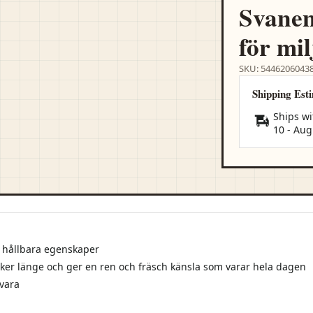
Svanen
för mi
SKU: 5446206043
Shipping Est
Ships wi
10
-
Aug
h hållbara egenskaper
ker länge och ger en ren och fräsch känsla som varar hela dagen
rvara