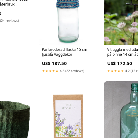
 återbruk
st
0
(24 reviews)
Vit uggla med utb
Pärlbroderad flaska 15 cm
på pinne 14 cm åt
ljusblå Väggdekor
US$ 172.50
US$ 187.50
★★★★★
4.2 (15 
★★★★★
4.3 (22 reviews)