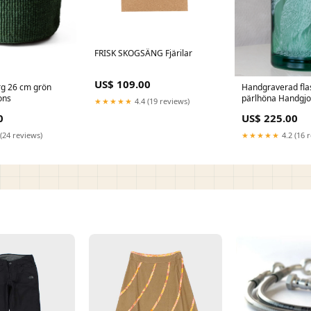
FRISK SKOGSÄNG Fjärilar
US$ 109.00
rg 26 cm grön
Handgraverad fla
ons
pärlhöna Handgjo
★★★★★
4.4 (19 reviews)
0
US$ 225.00
(24 reviews)
★★★★★
4.2 (16 