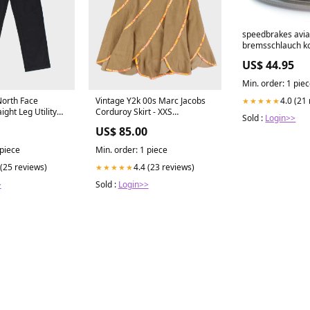
speedbrakes avia
bremsschlauch ko
blau banjo 30097
US$ 44.95
exc-tpi-erzbergr
2023-esi4998112
Min. order: 1 pie
4.0 (21
North Face
Vintage Y2k 00s Marc Jacobs
★★★★★
ght Leg Utility
Corduroy Skirt - XXS
Sold :
Login>>
28 L31 SORT|819
ATT|Salopettes style|Regular
US$ 85.00
 piece
Min. order: 1 piece
 (25 reviews)
4.4 (23 reviews)
★★★★★
>
Sold :
Login>>