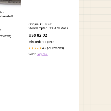
tion
hlenstoff
41 ktm-300-
odeo-300-
Original OE FORD
Stoßdämpfer 5333479 Mass
ce
US$ 82.02
 reviews)
Min. order: 1 piece
4.2 (21 reviews)
★★★★★
Sold :
Login>>