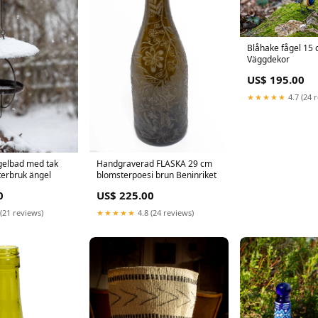
Blåhake fågel 15 
Väggdekor
US$ 195.00
★★★★★
4.7 (24 
elbad med tak
Handgraverad FLASKA 29 cm
erbruk ängel
blomsterpoesi brun Beninriket
0
US$ 225.00
(21 reviews)
★★★★★
4.8 (24 reviews)