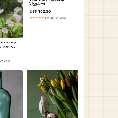
Väggdekor
US$ 162.50
★★★★★
5.0 (26 reviews)
redda vingar
erbruk vas
reviews)