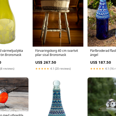
Förvaringskorg 40 cm svartvit
 värmeljuslykta
Pärlbroderad flas
pilar sisal Bronsmask
grön Bronsmask
ängel
US$ 267.50
0
US$ 187.50
★★★★★
4.1 (20 reviews)
(8 reviews)
★★★★★
4.1 (16 
bin med utbredda